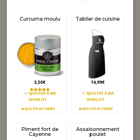
Curcuma moulu
Tablier de cuisine
3,50
€
14,99
€
AJOUTER À MA
AJOUTER À MA
Note
5.00
WISHLIST
WISHLIST
sur 5
AJOUTER AU PANIER
AJOUTER AU PANIER
Piment fort de
Assaisonnement
Cayenne
poulet