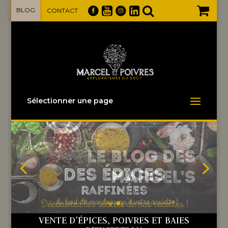
BLOG
CONTACT
Sélectionner une page
VENTE
D’ÉPICES,
POIVRES ET BAIES