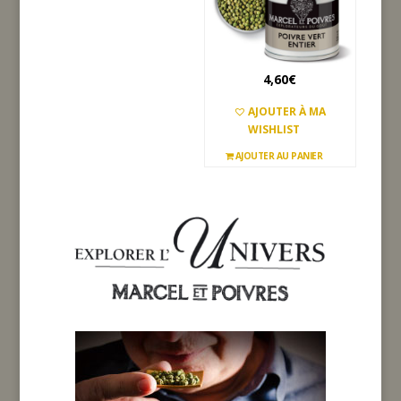
4,60
€
AJOUTER À MA
WISHLIST
AJOUTER AU PANIER