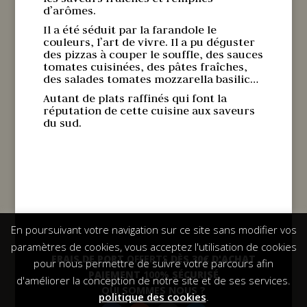
d’arômes.
Il a été séduit par la farandole le
couleurs, l’art de vivre. Il a pu déguster
des pizzas à couper le souffle, des sauces
tomates cuisinées, des pâtes fraîches,
des salades tomates mozzarella basilic…
Autant de plats raffinés qui font la
réputation de cette cuisine aux saveurs
du sud.
En poursuivant votre navigation sur ce site sans modifier vos
paramètres de cookies, vous acceptez l'utilisation de cookies
FRAIS DE PORT
OFFERTS
DÈS 30€ D'ACHAT
pour nous permettre de suivre votre parcours afin
PAIEMENT
100%
SÉCURISÉ
d'améliorer la conception de notre site et de ses services.
QUI SOMMES NOUS ?
politique des cookies
.