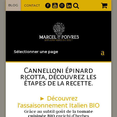
BLOG
CONTACT
Sélectionner une page
Cannelloni épinard
ricotta, découvrez les
étapes de la recette.
► Découvrez
l’assaisonnement Italien BIO
Grâce au subtil goût de la t
omate
cuisinée BIO
enrichi d’herbes