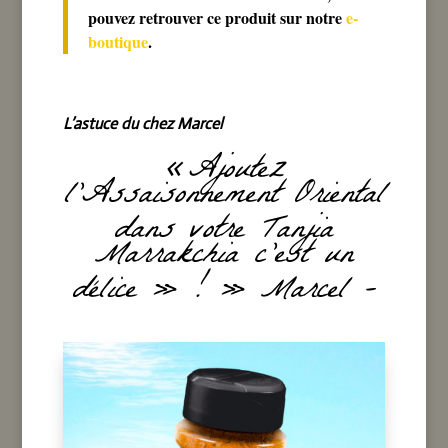
pouvez retrouver ce produit sur notre
e-
boutique
.
L’astuce du chez Marcel
Ajoutez
«
l’Assaisonnement Oriental
dans votre Tanjia
Marrakchia c’est un
délice » ! » Marcel –