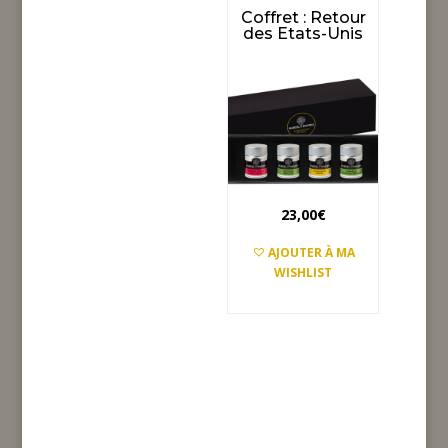
Coffret : Retour
des Etats-Unis
23,00
€
AJOUTER À MA
RUPTURE DE
WISHLIST
STOCK