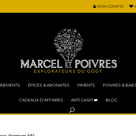
MON COMPTE
W
NNEMENTS
ÉPICES & AROMATES
PIMENTS
POIVRES & BAIE
CADEAUX D’AFFAIRES
ANTI GASPI ❤️
BLOG
Rares Premium N°1