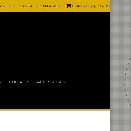
0 ARTICLE(S)
- 0,00€
ISHLIST
CADEAUX D’AFFAIRES
S
COFFRETS
ACCESSOIRES