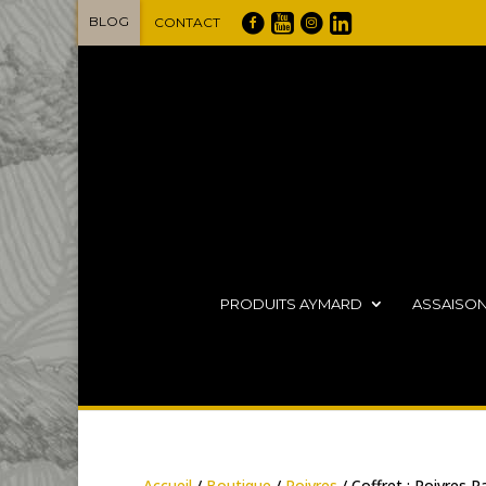
BLOG
CONTACT
PRODUITS AYMARD
ASSAISO
Accueil
/
Boutique
/
Poivres
/ Coffret : Poivres 