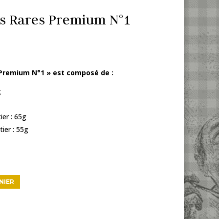
res Rares Premium N°1
s Premium N°1 » est composé de :
g
ier : 65g
tier : 55g
NIER