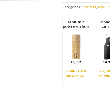
Poivres
Catégories :
Coffrets
,
Noël
,
P
Rares
Premium
N°1
Moulin à
Tabli
poivre en bois
cuis
13,99
€
14,
AJOUTER À
AJOU
MA WISHLIST
MA WIS
AJOUTER
AJO
AU PANIER
AU PA