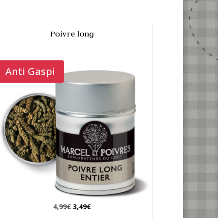
Poivre long
Promo !
Anti Gaspi
Le
Le
4,99
€
3,49
€
prix
prix