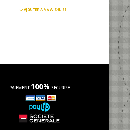
initial
actuel
AJOUTER À MA WISHLIST
était :
est :
AJOUTER AU PANIER
4,99€.
3,49€.
100%
PAIEMENT
SÉCURISÉ