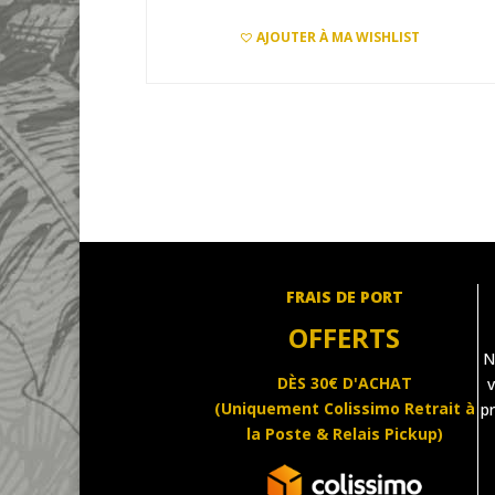
AJOUTER À MA WISHLIST
AJOUTER AU PANIER
FRAIS DE PORT
OFFERTS
N
DÈS 30€ D'ACHAT
v
(Uniquement Colissimo Retrait à
pr
la Poste & Relais Pickup)