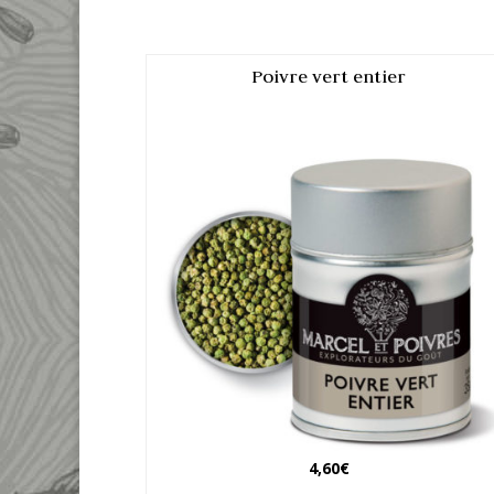
Poivre vert entier
4,60
€