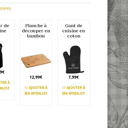
oivres
er de
Planche à
Gant de
ine
découper en
cuisine en
bambou
coton
99
€
12,99
€
7,99
€
TER À
AJOUTER À
AJOUTER À
HLIST
UTER
MA WISHLIST
MA WISHLIST
AJOUTER
AJOUTER
NIER
AU PANIER
AU PANIER