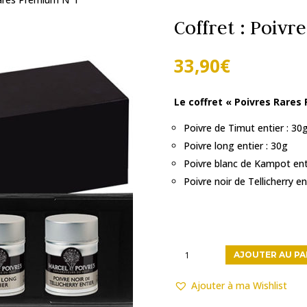
Coffret : Poiv
33,90
€
Le coffret « Poivres Rare
Poivre de Timut entier : 30
Poivre long entier : 30g
Poivre blanc de Kampot ent
Poivre noir de Tellicherry en
quantité
AJOUTER AU PA
de
Coffret
Ajouter à ma Wishlist
: