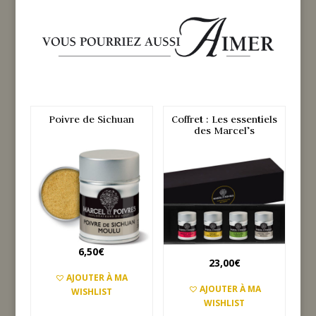
Poivre de Sichuan
Coffret : Les essentiels
des Marcel’s
6,50
€
23,00
€
AJOUTER À MA
AJOUTER À MA
WISHLIST
WISHLIST
AJOUTER AU PANIER