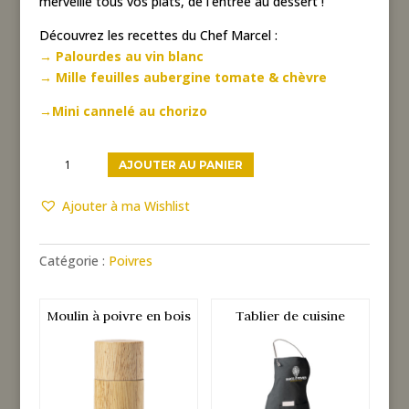
merveille tous vos plats, de l’entrée au dessert !
Découvrez les recettes du Chef Marcel :
→ Palourdes au vin blanc
→ Mille feuilles aubergine tomate & chèvre
→Mini cannelé au chorizo
quantité
AJOUTER AU PANIER
de
Poivre
Ajouter à ma Wishlist
noir
de
Catégorie :
Poivres
Tellicherry
Moulin à poivre en bois
Tablier de cuisine