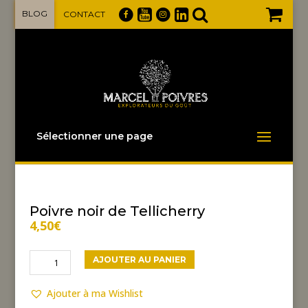
BLOG
CONTACT
Sélectionner une page
Poivre noir de Tellicherry
4,50
€
quantité
AJOUTER AU PANIER
de
Poivre
Ajouter à ma Wishlist
noir