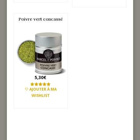
AJOUTER AU PANIER
Poivre vert concassé
5,30
€
AJOUTER À MA
Note
5.00
WISHLIST
sur 5
AJOUTER AU PANIER