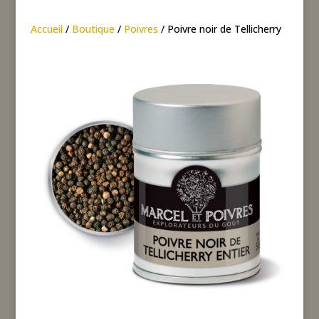
de
Accueil
/
Boutique
/
Poivres
/ Poivre noir de Tellicherry
Tellicherry