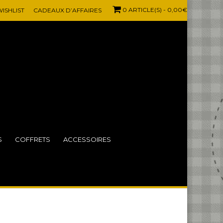
0 ARTICLE(S)
- 0,00€
ISHLIST
CADEAUX D’AFFAIRES
S
COFFRETS
ACCESSOIRES