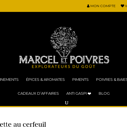
MON COMPTE
W
NNEMENTS
ÉPICES & AROMATES
PIMENTS
POIVRES & BAIE
CADEAUX D’AFFAIRES
ANTI GASPI ❤️
BLOG
tte au cerfeuil