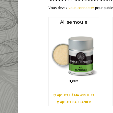
Vous devez
vous connecter
pour publi
Ail semoule
3,80
€
AJOUTER À MA WISHLIST
AJOUTER AU PANIER